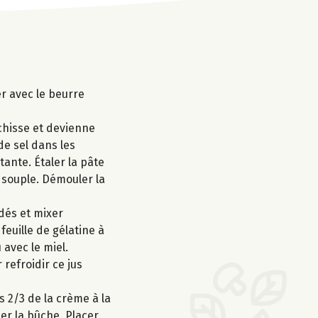
er avec le beurre
nchisse et devienne
de sel dans les
ante. Étaler la pâte
r souple. Démouler la
dés et mixer
euille de gélatine à
 avec le miel.
 refroidir ce jus
s 2/3 de la crème à la
er la bûche. Placer