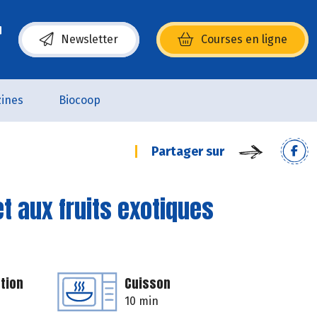
Newsletter
Courses en ligne
(s’ouvre dans une nouvelle fenêtre)
ines
Biocoop
Partager sur
 aux fruits exotiques
tion
Cuisson
10 min