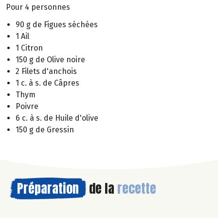
Pour 4 personnes
90 g de Figues séchées
1 Ail
1 Citron
150 g de Olive noire
2 Filets d'anchois
1 c. à s. de Câpres
Thym
Poivre
6 c. à s. de Huile d'olive
150 g de Gressin
Préparation
de la
recette