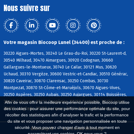
Nous suivre sur
Votre magasin Biocoop Lunel (34400) est proche de :
30220 Aigues-Mortes, 30240 Le Grau-du-Roi, 30220 St-Laurent-d,
30540 Milhaud, 30470 Aimargues, 30920 Codognan, 30660
Gallargues-le-Montueux, 30740 Le Cailar, 30121 Mus, 30620
Uchaud, 30310 Vergèze, 30600 Vestric-et-Candiac, 30510 Générac,
30820 Caveirac, 30870 Clarensac, 30250 Combas, 30730
Montpezat, 30870 St-Côme-et-Maruéjols, 30670 Aigues-Vives,
30250 Aspères, 30250 Aubais, 30250 Aujargues, 30114 Boissières,
30420 Calvisson, 30111 Congénies, 30250 Fontanès, 30250 Junas,
Afin de vous offrir la meilleure expérience possible, Biocoop utilise
30980 Langlade, 30250 Lecques, 30114 Nages-et-Solorgues
des cookies : pour assurer une performance optimale du site, pour
récolter des statistiques afin d'analyser le trafic et la performance
du site et vous proposer une navigation personnalisée en toute
sécurité. Vous pouvez changer d'avis à tout moment en
Biocoop.fr
Le réseau Biocoop
paramétrant vos cookies. OK pour vous ?